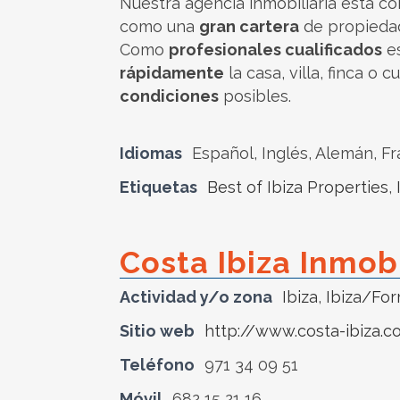
Nuestra agencia inmobiliaria está 
como una
gran cartera
de propiedad
Como
profesionales cualificados
es
rápidamente
la casa, villa, finca o
condiciones
posibles.
Idiomas
Español, Inglés, Alemán, F
Etiquetas
Best of Ibiza Properties
,
Costa Ibiza Inmobi
Actividad y/o zona
Ibiza
,
Ibiza/Fo
Sitio web
http://www.costa-ibiza.
Teléfono
971 34 09 51
Móvil
682 15 21 16