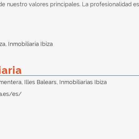
e nuestro valores principales. La profesionalidad es
iza
,
Inmobiliaria Ibiza
iaria
rmentera
,
Illes Balears
,
Inmobiliarias Ibiza
a.es/es/