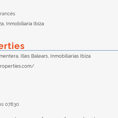
Francés
za
,
Inmobiliaria Ibiza
erties
rmentera
,
Illes Balears
,
Inmobiliarias Ibiza
properties.com/
res 07830