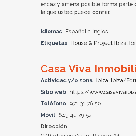
eficaz y amena posible forma parte d
la que usted puede confiar.
Idiomas
Español e Inglés
Etiquetas
House & Project Ibiza
,
Ib
Casa Viva Inmobil
Actividad y/o zona
Ibiza
,
Ibiza/Fo
Sitio web
https://www.casavivaibiz
Teléfono
971 31 76 50
Móvil
649 40 29 52
Dirección
C/Bartomeu Vicent Ramon, 24