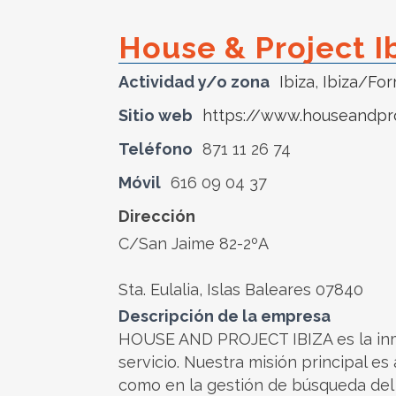
House & Project I
Actividad y/o zona
Ibiza
,
Ibiza/Fo
Sitio web
https://www.houseandpro
Teléfono
871 11 26 74
Móvil
616 09 04 37
Dirección
C/San Jaime 82-2ºA
Sta. Eulalia, Islas Baleares 07840
Descripción de la empresa
HOUSE AND PROJECT IBIZA es la inmob
servicio. Nuestra misión principal e
como en la gestión de búsqueda del 