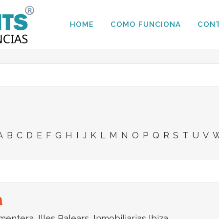
HOME
COMO FUNCIONA
CON
A
B
C
D
E
F
G
H
I
J
K
L
M
N
O
P
Q
R
S
T
U
V
a
rmentera
,
Illes Balears
,
Inmobiliarias Ibiza