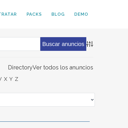
TRATAR
PACKS
BLOG
DEMO
Búsqueda avanz
Directory
Ver todos los anuncios
W
X
Y
Z