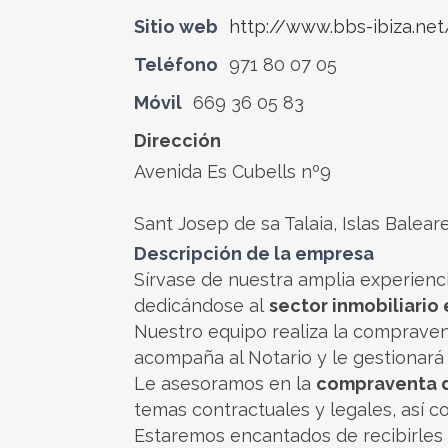
Sitio web
http://www.bbs-ibiza.ne
Teléfono
971 80 07 05
Móvil
669 36 05 83
Dirección
Avenida Es Cubells nº9
Sant Josep de sa Talaia, Islas Balea
Descripción de la empresa
Sírvase de nuestra amplia experienc
dedicándose al
sector inmobiliario 
Nuestro equipo realiza la comprave
acompaña al Notario y le gestionará 
Le asesoramos en la
compraventa d
temas contractuales y legales, así c
Estaremos encantados de recibirles e