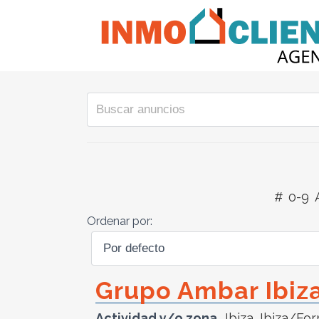
#
0-9
Ordenar por:
Grupo Ambar Ibiz
Actividad y/o zona
Ibiza
,
Ibiza/Fo