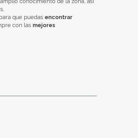
amplio conocimiento de la zona, así
s.
 para que puedas
encontrar
empre con las
mejores