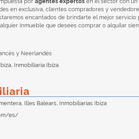
compuesta por
agentes expertos
en el sector con un 
es en exclusiva, clientes compradores y vendedore
taremos encantados de brindarte el mejor servicio
 cualquier inmueble que desees comprar o alquilar si
rancés y Neerlandés
Ibiza
,
Inmobiliaria Ibiza
liaria
rmentera
,
Illes Balears
,
Inmobiliarias Ibiza
com/es/