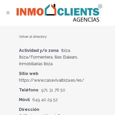
Volver al directory
Actividad y/o zona
Ibiza
,
Ibiza/Formentera
,
Illes Balears
,
Inmobiliarias Ibiza
Sitio web
https://www.casavivaibiza.es/es/
Teléfono
971 31 76 50
Móvil
649 40 29 52
Dirección