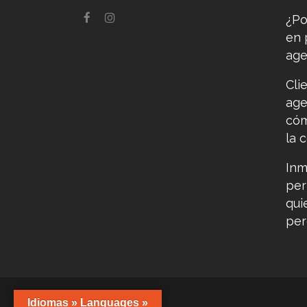
¿Po
en 
age
Cli
age
cóm
la 
Inm
per
qui
per
Idiomas » Languages »