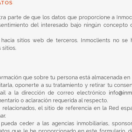
ATOS
ra parte de que los datos que proporcione a Inmocl
sentimiento del interesado bajo ningún concepto o
hacia sitios web de terceros. Inmoclients no se 
sitios.
ormación que sobre tu persona está almacenada en nu
imitarla, oponerte a su tratamiento y retirar tu conse
il a la dirección de correo electrónico
info@inm
ntario o aclaración requerida al respecto.
relacionados, el sitio de referencia en la Red esp
ar.
ueda ceder a las agencias inmobiliarias, sponsor
atos que le he proporcionado en este formulario, 