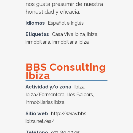
nos gusta presumir de nuestra
honestidad y eficacia.
Idiomas
Español e Inglés
Etiquetas
Casa Viva Ibiza
,
Ibiza
,
inmobiliaria
,
Inmobiliaria Ibiza
BBS Consulting
Ibiza
Actividad y/o zona
Ibiza
,
Ibiza/Formentera
,
Illes Balears
,
Inmobiliarias Ibiza
Sitio web
http://www.bbs-
ibiza.net/es/
Teléfono
971 80 07 05