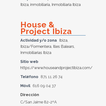
Ibiza
,
inmobiliaria
,
Inmobiliaria Ibiza
House &
Project Ibiza
Actividad y/o zona
Ibiza
,
Ibiza/Formentera
,
Illes Balears
,
Inmobiliarias Ibiza
Sitio web
https://www.houseandprojectibiza.com/
Teléfono
871 11 26 74
Móvil
616 09 04 37
Dirección
C/San Jaime 82-2ºA