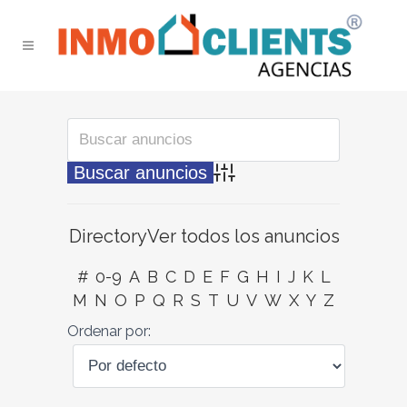
Búsqueda avanzada
Directory
Ver todos los anuncios
#
0-9
A
B
C
D
E
F
G
H
I
J
K
L
M
N
O
P
Q
R
S
T
U
V
W
X
Y
Z
Ordenar por: