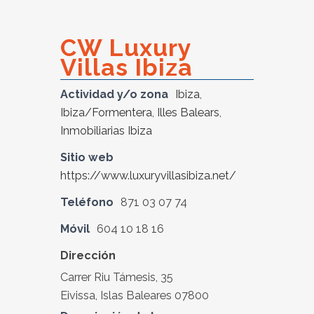
CW Luxury
Villas Ibiza
Actividad y/o zona
Ibiza
,
Ibiza/Formentera
,
Illes Balears
,
Inmobiliarias Ibiza
Sitio web
https://www.luxuryvillasibiza.net/
Teléfono
871 03 07 74
Móvil
604 10 18 16
Dirección
Carrer Riu Támesis, 35
Eivissa, Islas Baleares 07800