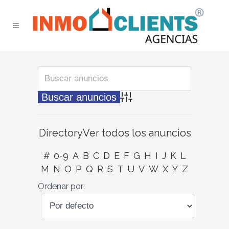
Búsqueda avanzada
Directory
Ver todos los anuncios
#
0-9
A
B
C
D
E
F
G
H
I
J
K
L
M
N
O
P
Q
R
S
T
U
V
W
X
Y
Z
Ordenar por: