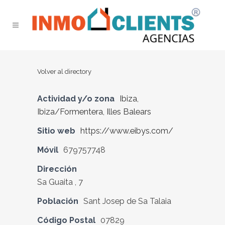
Volver al directory
Actividad y/o zona
Ibiza
,
Ibiza/Formentera
,
Illes Balears
Sitio web
https://www.eibys.com/
Móvil
679757748
Dirección
Sa Guaita , 7
Población
Sant Josep de Sa Talaia
Código Postal
07829