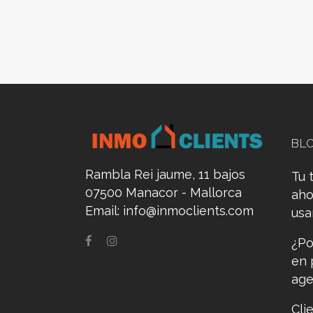
BL
Rambla Rei jaume, 11 bajos
Tu 
07500 Manacor - Mallorca
aho
Email:
info@inmoclients.com
us
¿Po
en 
age
Cli