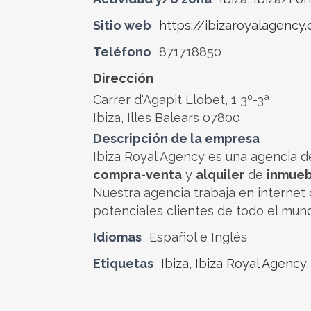
Sitio web
https://ibizaroyalagency
Teléfono
871718850
Dirección
Carrer d'Agapit Llobet, 1 3º-3ª
Ibiza, Illes Balears 07800
Descripción de la empresa
Ibiza Royal Agency es una agencia de
compra-venta
y
alquiler
de
inmueb
Nuestra agencia trabaja en internet 
potenciales clientes de todo el mun
Idiomas
Español e Inglés
Etiquetas
Ibiza
,
Ibiza Royal Agency