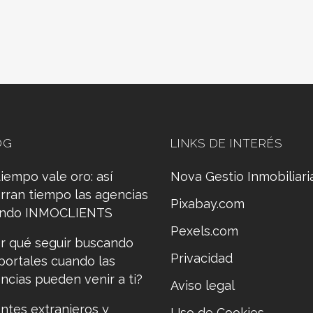
OG
LINKS DE INTERÉS
tiempo vale oro: así
Nova Gestio Inmobiliari
rran tiempo las agencias
Pixabay.com
ando INMOCLIENTS
Pexels.com
r qué seguir buscando
Privacidad
portales cuando las
ncias pueden venir a ti?
Aviso legal
entes extranjeros y
Uso de Cookies