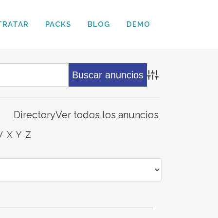
TRATAR
PACKS
BLOG
DEMO
Búsqueda avanz
Directory
Ver todos los anuncios
W
X
Y
Z