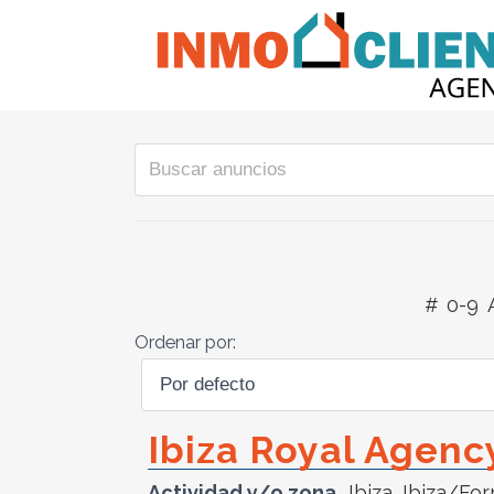
#
0-9
Ordenar por:
Ibiza Royal Agenc
Actividad y/o zona
Ibiza
,
Ibiza/Fo