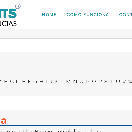
HOME
COMO FUNCIONA
CON
A
B
C
D
E
F
G
H
I
J
K
L
M
N
O
P
Q
R
S
T
U
V
ia
rmentera
,
Illes Balears
,
Inmobiliarias Ibiza