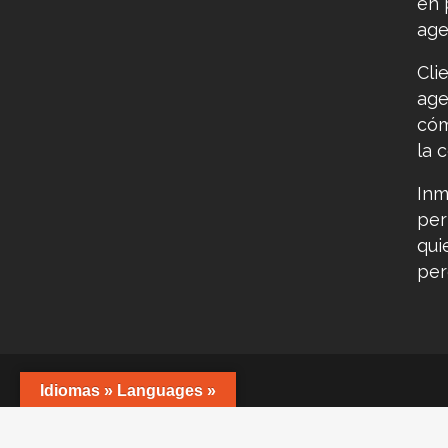
en 
age
Cli
age
cóm
la 
Inm
per
qui
per
Idiomas » Languages »