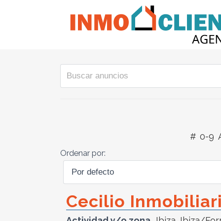
#
0-9
Ordenar por:
Cecilio Inmobiliar
Actividad y/o zona
Ibiza
,
Ibiza/Fo