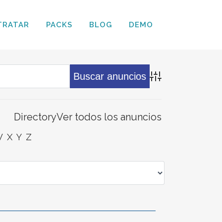
TRATAR
PACKS
BLOG
DEMO
Búsqueda avanz
Directory
Ver todos los anuncios
W
X
Y
Z