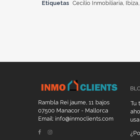
Etiquetas
Cecilio Inmobiliaria
,
Ibiza
BL
Rambla Rei jaume, 11 bajos
Tu 
07500 Manacor - Mallorca
aho
Email:
info@inmoclients.com
us
¿Po