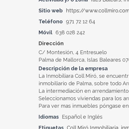
Sitio web
https://www.collmiro.co
Teléfono
971 72 12 64
Móvil
638 028 242
Dirección
C/ Montesión, 4 Entresuelo
Palma de Mallorca, Islas Baleares 0
Descripción de la empresa
La Inmobiliara Coll Miró, se encuent
inmobiliario de Palma, sobre todo A
La intermediación en arrendamientos
Seleccionamos viviendas para los ar
Para ver mas inmuebles póngase en c
Idiomas
Español e Inglés
Etiquetas
Coll Miró Inmobiliaria
,
inm