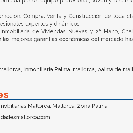
formada por un equipo profesional, Joven y Dinámi
Promoción, Compra, Venta y Construcción de toda c
esionales expertos y dinámicos.
nmobiliaria de Viviendas Nuevas y 2ª Mano, Chale
on las mejores garantías económicas del mercado ha
 mallorca
,
Inmobiliaria Palma
,
mallorca
,
palma de mal
es
mobiliarias Mallorca
,
Mallorca
,
Zona Palma
edadesmallorca.com