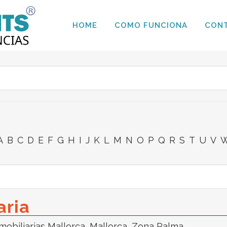
HOME
COMO FUNCIONA
CON
A
B
C
D
E
F
G
H
I
J
K
L
M
N
O
P
Q
R
S
T
U
V
aria
mobiliarias Mallorca
,
Mallorca
,
Zona Palma