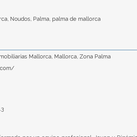
rca
,
Noudos
,
Palma
,
palma de mallorca
mobiliarias Mallorca
,
Mallorca
,
Zona Palma
.com/
13