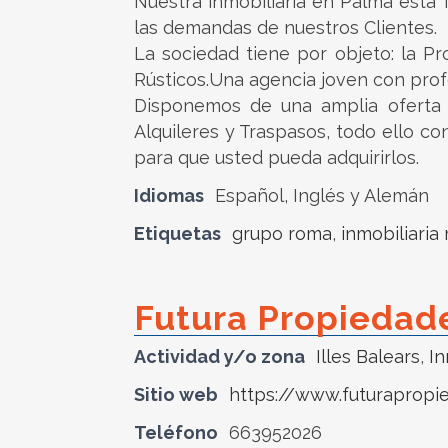
Nuestra inmobiliaria en Palma está 
las demandas de nuestros Clientes.
La sociedad tiene por objeto: la 
Rústicos.Una agencia joven con prof
Disponemos de una amplia oferta i
Alquileres y Traspasos, todo ello c
para que usted pueda adquirirlos.
Idiomas
Español, Inglés y Alemán
Etiquetas
grupo roma
,
inmobiliaria
Futura Propiedad
Actividad y/o zona
Illes Balears
,
In
Sitio web
https://www.futurapropi
Teléfono
663952026