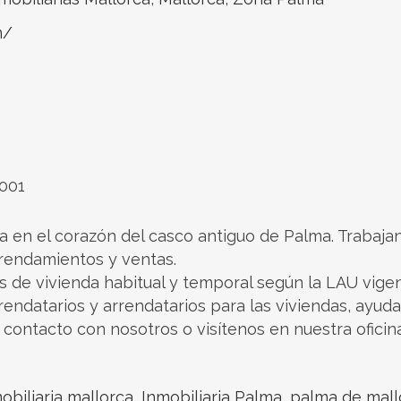
m/
7001
ra en el corazón del casco antiguo de Palma. Trabaja
rrendamientos y ventas.
 de vivienda habitual y temporal según la LAU vigen
rendatarios y arrendatarios para las viviendas, ayud
ontacto con nosotros o visítenos en nuestra oficina
obiliaria mallorca
,
Inmobiliaria Palma
,
palma de mall