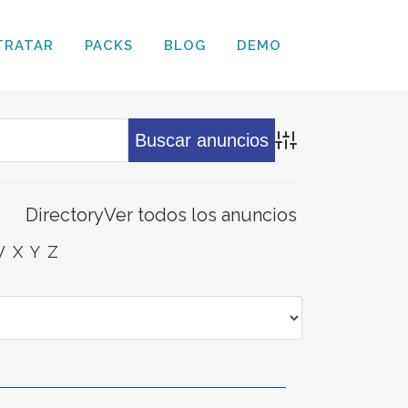
TRATAR
PACKS
BLOG
DEMO
Búsqueda avanz
Directory
Ver todos los anuncios
W
X
Y
Z