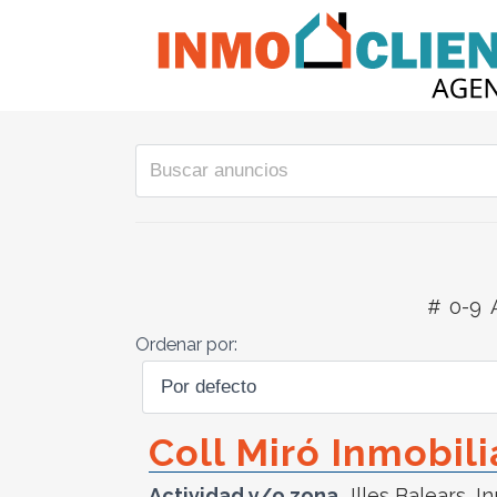
#
0-9
Ordenar por:
Coll Miró Inmobili
Actividad y/o zona
Illes Balears
,
In