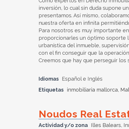
Como expertos en Derecho Inmobilia
inversión, lo cual sin duda supone 
presentamos. Así mismo, colaboramos
nuestra oferta en infinita permitié
Para nosotros es muy importante ent
proporcionarles un óptimo soporte le
urbanística del inmueble, supervisión
con el fin conseguir que la operación
Creemos que hay que perseguir los s
Idiomas
Español e Inglés
Etiquetas
inmobiliaria mallorca
,
Mal
Noudos Real Esta
Actividad y/o zona
Illes Balears
,
In