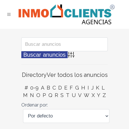
Búsqueda avanzada
Directory
Ver todos los anuncios
#
0-9
A
B
C
D
E
F
G
H
I
J
K
L
M
N
O
P
Q
R
S
T
U
V
W
X
Y
Z
Ordenar por: