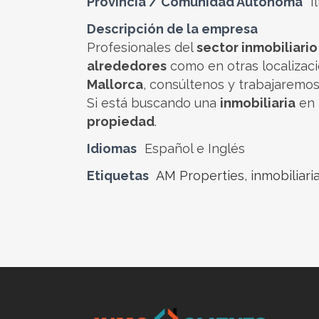
Provincia / Comunidad Autónoma
I
Descripción de la empresa
Profesionales del
sector inmobiliario
alrededores
como en otras localizac
Mallorca
, consúltenos y trabajaremos
Si está buscando una
inmobiliaria
en 
propiedad
.
Idiomas
Español e Inglés
Etiquetas
AM Properties
,
inmobiliari