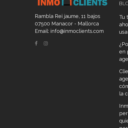
BL
Rambla Rei jaume, 11 bajos
Tu 
07500 Manacor - Mallorca
aho
Email:
info@inmoclients.com
us
¿Po
en 
age
Cli
age
cóm
la 
Inm
per
qui