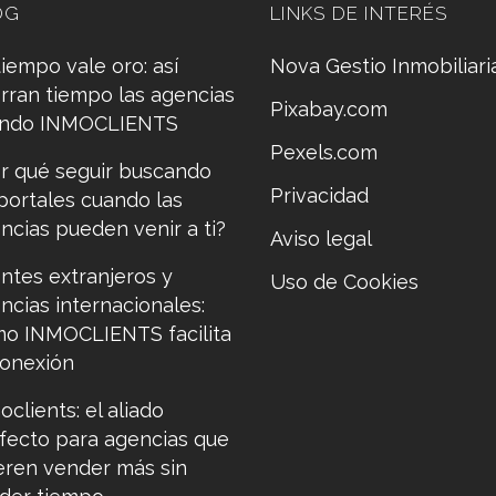
OG
LINKS DE INTERÉS
tiempo vale oro: así
Nova Gestio Inmobiliari
rran tiempo las agencias
Pixabay.com
ando INMOCLIENTS
Pexels.com
r qué seguir buscando
Privacidad
portales cuando las
ncias pueden venir a ti?
Aviso legal
entes extranjeros y
Uso de Cookies
ncias internacionales:
o INMOCLIENTS facilita
conexión
oclients: el aliado
fecto para agencias que
eren vender más sin