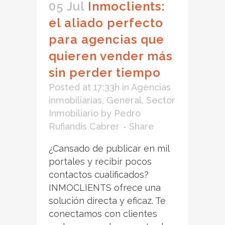
05 Jul
Inmoclients:
el aliado perfecto
para agencias que
quieren vender más
sin perder tiempo
Posted at 17:33h
in
Agencias
inmobiliarias
,
General
,
Sector
Inmobiliario
by
Pedro
Rufiandis Cabrer
Share
¿Cansado de publicar en mil
portales y recibir pocos
contactos cualificados?
INMOCLIENTS ofrece una
solución directa y eficaz. Te
conectamos con clientes