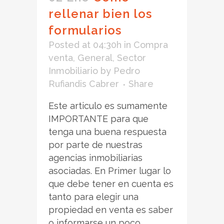
rellenar bien los
formularios
Posted at 04:30h
in
Compra
venta
,
General
,
Sector
Inmobiliario
by
Pedro
Rufiandis Cabrer
Share
Este articulo es sumamente
IMPORTANTE para que
tenga una buena respuesta
por parte de nuestras
agencias inmobiliarias
asociadas. En Primer lugar lo
que debe tener en cuenta es
tanto para elegir una
propiedad en venta es saber
o informarse un poco...