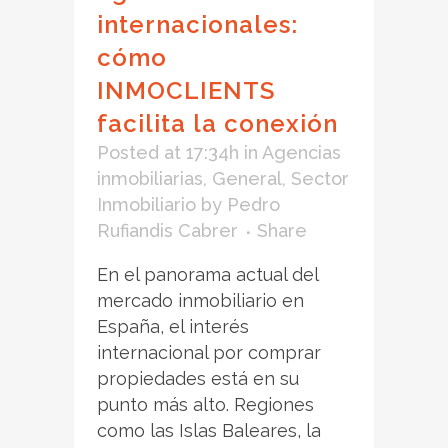
internacionales:
cómo
INMOCLIENTS
facilita la conexión
Posted at 17:34h
in
Agencias
inmobiliarias
,
General
,
Sector
Inmobiliario
by
Pedro
Rufiandis Cabrer
Share
En el panorama actual del
mercado inmobiliario en
España, el interés
internacional por comprar
propiedades está en su
punto más alto. Regiones
como las Islas Baleares, la