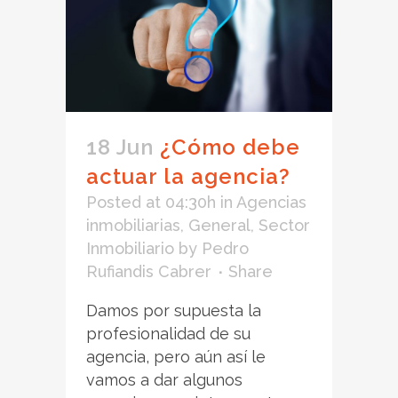
18 Jun
¿Cómo debe
actuar la agencia?
Posted at 04:30h
in
Agencias
inmobiliarias
,
General
,
Sector
Inmobiliario
by
Pedro
Rufiandis Cabrer
Share
Damos por supuesta la
profesionalidad de su
agencia, pero aún así le
vamos a dar algunos