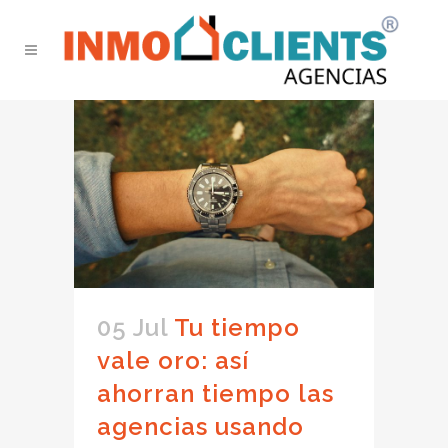
05 Jul
Tu tiempo
vale oro: así
ahorran tiempo las
agencias usando