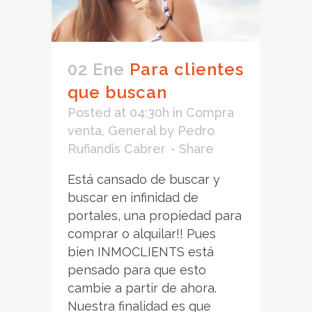
02 Ene
Para clientes
que buscan
Posted at 04:30h
in
Compra
venta
,
General
by
Pedro
Rufiandis Cabrer
Share
Está cansado de buscar y
buscar en infinidad de
portales, una propiedad para
comprar o alquilar!! Pues
bien INMOCLIENTS está
pensado para que esto
cambie a partir de ahora.
Nuestra finalidad es que