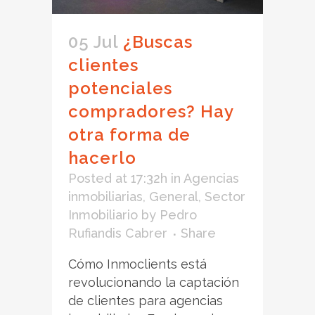
05 Jul
¿Buscas
clientes
potenciales
compradores? Hay
otra forma de
hacerlo
Posted at 17:32h
in
Agencias
inmobiliarias
,
General
,
Sector
Inmobiliario
by
Pedro
Rufiandis Cabrer
Share
Cómo Inmoclients está
revolucionando la captación
de clientes para agencias