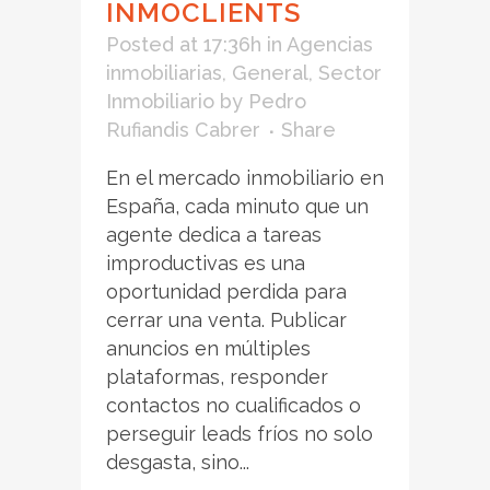
INMOCLIENTS
Posted at 17:36h
in
Agencias
inmobiliarias
,
General
,
Sector
Inmobiliario
by
Pedro
Rufiandis Cabrer
Share
En el mercado inmobiliario en
España, cada minuto que un
agente dedica a tareas
improductivas es una
oportunidad perdida para
cerrar una venta. Publicar
anuncios en múltiples
plataformas, responder
contactos no cualificados o
perseguir leads fríos no solo
desgasta, sino...