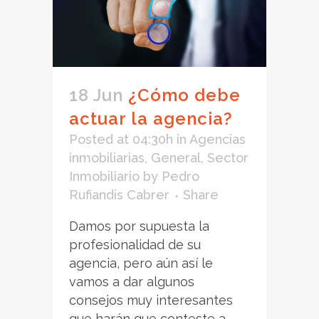
18 Jun
¿Cómo debe
actuar la agencia?
Posted at 04:30h
in
Agencias
inmobiliarias
,
General
,
Sector
Inmobiliario
by
Pedro
Rufiandis Cabrer
Share
Damos por supuesta la
profesionalidad de su
agencia, pero aún así le
vamos a dar algunos
consejos muy interesantes
que harán que conteste a