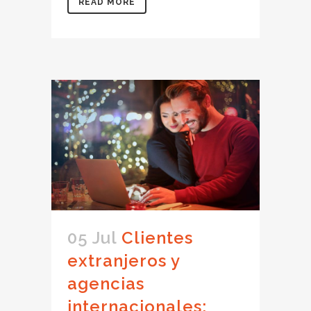
READ MORE
05 Jul
Clientes
extranjeros y
agencias
internacionales: