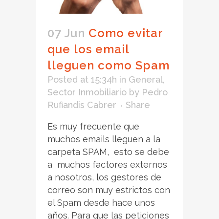
07 Jun
Como evitar
que los email
lleguen como Spam
Posted at 15:34h
in
General
,
Sector Inmobiliario
by
Pedro
Rufiandis Cabrer
Share
Es muy frecuente que
muchos emails lleguen a la
carpeta SPAM, esto se debe
a muchos factores externos
a nosotros, los gestores de
correo son muy estrictos con
el Spam desde hace unos
años. Para que las peticiones