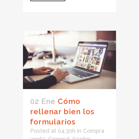
02 Ene
Cómo
rellenar bien los
formularios
Posted at 04:30h
in
Compra
venta
,
General
,
Sector