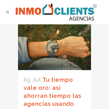
05 Jul
Tu tiempo
vale oro: así
ahorran tiempo las
agencias usando