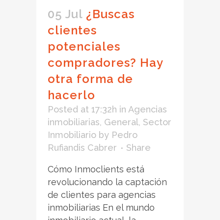
05 Jul
¿Buscas
clientes
potenciales
compradores? Hay
otra forma de
hacerlo
Posted at 17:32h
in
Agencias
inmobiliarias
,
General
,
Sector
Inmobiliario
by
Pedro
Rufiandis Cabrer
Share
Cómo Inmoclients está
revolucionando la captación
de clientes para agencias
inmobiliarias En el mundo