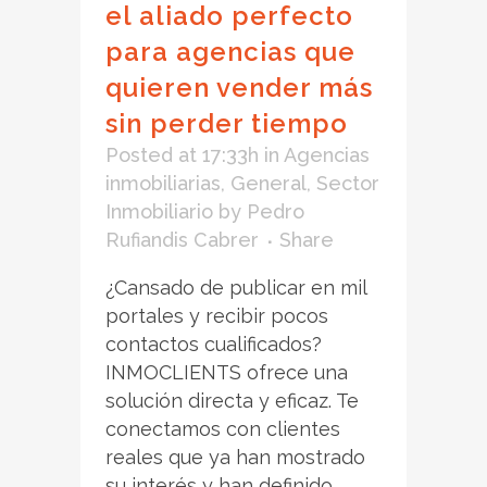
el aliado perfecto
para agencias que
quieren vender más
sin perder tiempo
Posted at 17:33h
in
Agencias
inmobiliarias
,
General
,
Sector
Inmobiliario
by
Pedro
Rufiandis Cabrer
Share
¿Cansado de publicar en mil
portales y recibir pocos
contactos cualificados?
INMOCLIENTS ofrece una
solución directa y eficaz. Te
conectamos con clientes
reales que ya han mostrado
su interés y han definido