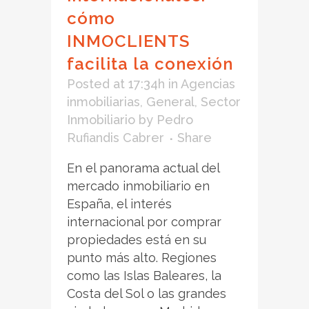
cómo
INMOCLIENTS
facilita la conexión
Posted at 17:34h
in
Agencias
inmobiliarias
,
General
,
Sector
Inmobiliario
by
Pedro
Rufiandis Cabrer
Share
En el panorama actual del
mercado inmobiliario en
España, el interés
internacional por comprar
propiedades está en su
punto más alto. Regiones
como las Islas Baleares, la
Costa del Sol o las grandes