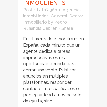
INMOCLIENTS
Posted at 17:36h
in
Agencias
inmobiliarias
,
General
,
Sector
Inmobiliario
by
Pedro
Rufiandis Cabrer
Share
En el mercado inmobiliario en
España, cada minuto que un
agente dedica a tareas
improductivas es una
oportunidad perdida para
cerrar una venta. Publicar
anuncios en múltiples
plataformas, responder
contactos no cualificados o
perseguir leads fríos no solo
desgasta, sino...