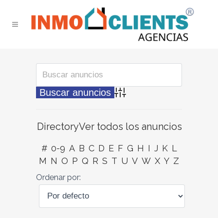
Búsqueda avanzada
Directory
Ver todos los anuncios
#
0-9
A
B
C
D
E
F
G
H
I
J
K
L
M
N
O
P
Q
R
S
T
U
V
W
X
Y
Z
Ordenar por: