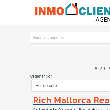
#
0-9
Ordenar por:
Rich Mallorca Rea
Actividad y/o zona
Illes Balears
,
In