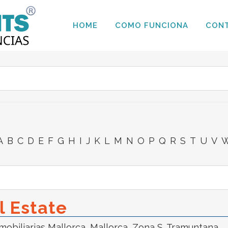
HOME
COMO FUNCIONA
CON
A
B
C
D
E
F
G
H
I
J
K
L
M
N
O
P
Q
R
S
T
U
V
l Estate
mobiliarias Mallorca
,
Mallorca
,
Zona S. Tramuntana