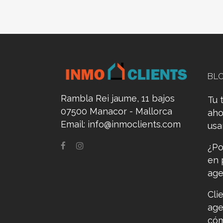
BL
Rambla Rei jaume, 11 bajos
Tu 
07500 Manacor - Mallorca
aho
Email:
info@inmoclients.com
us
¿Po
en 
age
Cli
age
cóm