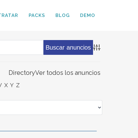
TRATAR
PACKS
BLOG
DEMO
Búsqueda avanz
Directory
Ver todos los anuncios
W
X
Y
Z