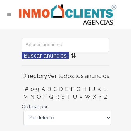
Búsqueda avanzada
Directory
Ver todos los anuncios
#
0-9
A
B
C
D
E
F
G
H
I
J
K
L
M
N
O
P
Q
R
S
T
U
V
W
X
Y
Z
Ordenar por: