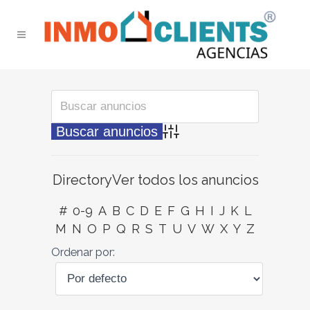
Búsqueda avanzada
Directory
Ver todos los anuncios
#
0-9
A
B
C
D
E
F
G
H
I
J
K
L
M
N
O
P
Q
R
S
T
U
V
W
X
Y
Z
Ordenar por: