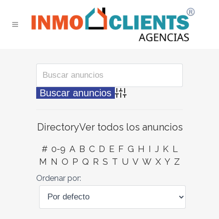
Búsqueda avanzada
Directory
Ver todos los anuncios
#
0-9
A
B
C
D
E
F
G
H
I
J
K
L
M
N
O
P
Q
R
S
T
U
V
W
X
Y
Z
Ordenar por: