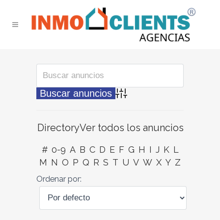
Búsqueda avanzada
Directory
Ver todos los anuncios
#
0-9
A
B
C
D
E
F
G
H
I
J
K
L
M
N
O
P
Q
R
S
T
U
V
W
X
Y
Z
Ordenar por: