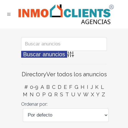
Búsqueda avanzada
Directory
Ver todos los anuncios
#
0-9
A
B
C
D
E
F
G
H
I
J
K
L
M
N
O
P
Q
R
S
T
U
V
W
X
Y
Z
Ordenar por: