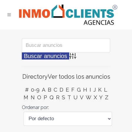
Búsqueda avanzada
Directory
Ver todos los anuncios
#
0-9
A
B
C
D
E
F
G
H
I
J
K
L
M
N
O
P
Q
R
S
T
U
V
W
X
Y
Z
Ordenar por: