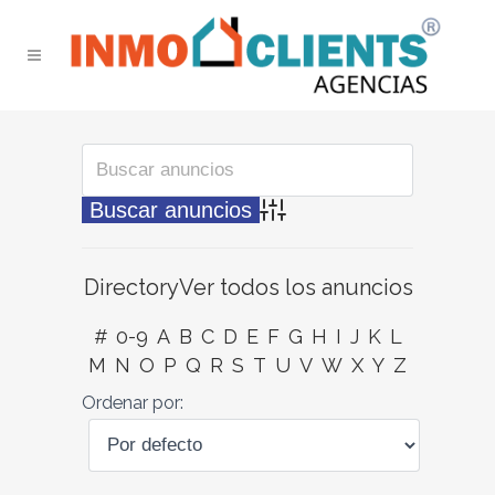
Búsqueda avanzada
Directory
Ver todos los anuncios
#
0-9
A
B
C
D
E
F
G
H
I
J
K
L
M
N
O
P
Q
R
S
T
U
V
W
X
Y
Z
Ordenar por: