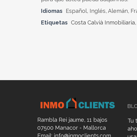
Idiomas
Español, Inglés, Alemán, F
Etiquetas
Costa Calvià Inmobiliaria
BL
Rambla Rei jaume, 11 bajos
Tu 
07500 Manacor - Mallorca
aho
Email:
info@inmoclients.com
us