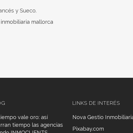
rancés y Sueco.
,
inmobiliaria mallorca
OG
LINKS DE INTERÉS
tiempo vale oro: así
Nova Gestio Inmobiliari
rran tiempo las agencias
Pixabay.com
ando INMOCLIENTS