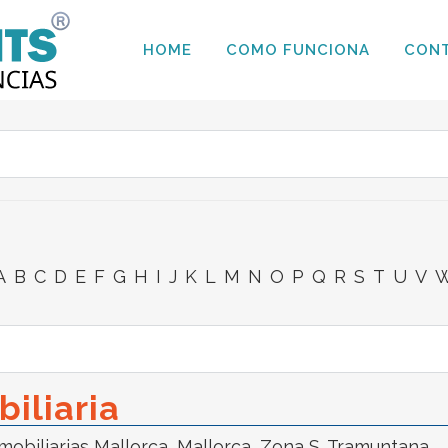
HOME
COMO FUNCIONA
CON
A
B
C
D
E
F
G
H
I
J
K
L
M
N
O
P
Q
R
S
T
U
V
iliaria
mobiliarias Mallorca
,
Mallorca
,
Zona S. Tramuntana