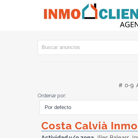
#
0-9
Ordenar por:
Costa Calvià Inmob
Actividad y/o zona
Illes Balears
,
In