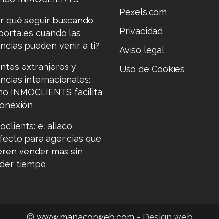
Pexels.com
r qué seguir buscando
Privacidad
portales cuando las
ncias pueden venir a ti?
Aviso legal
entes extranjeros y
Uso de Cookies
ncias internacionales:
o INMOCLIENTS facilita
conexión
oclients: el aliado
fecto para agencias que
eren vender más sin
der tiempo
©
www.manacorweb.com
- Design web