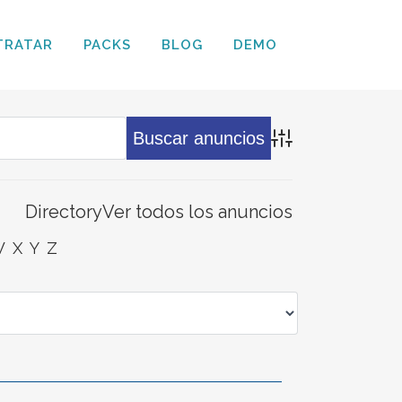
TRATAR
PACKS
BLOG
DEMO
Búsqueda avanz
Directory
Ver todos los anuncios
W
X
Y
Z