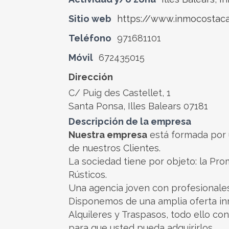
Sitio web
https://www.inmocostaca
Teléfono
971681101
Móvil
672435015
Dirección
C/ Puig des Castellet, 1
Santa Ponsa, Illes Balears 07181
Descripción de la empresa
Nuestra empresa
está formada por 
de nuestros Clientes.
La sociedad tiene por objeto: la Pr
Rústicos.
Una agencia joven con profesionales
Disponemos de una amplia oferta inmo
Alquileres y Traspasos, todo ello c
para que usted pueda adquirirlos.