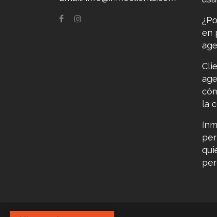
¿Po
en 
age
Cli
age
cóm
la 
Inm
per
qui
per