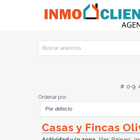
#
0-9
Ordenar por:
Casas y Fincas Oli
Actividad y/o zona
Illes Balears
,
In