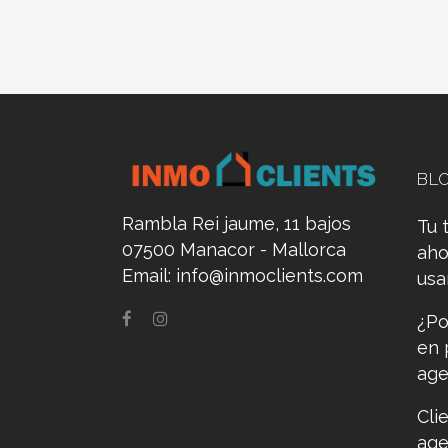
BL
Rambla Rei jaume, 11 bajos
Tu 
07500 Manacor - Mallorca
aho
Email:
info@inmoclients.com
us
¿Po
en 
age
Cli
age