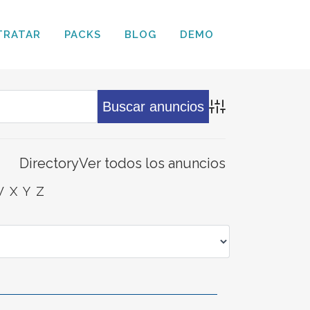
TRATAR
PACKS
BLOG
DEMO
Búsqueda avanz
Directory
Ver todos los anuncios
W
X
Y
Z