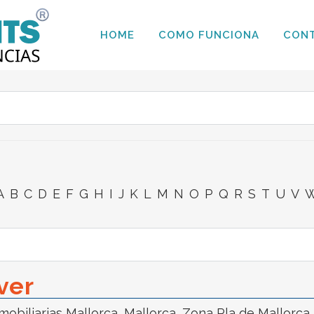
HOME
COMO FUNCIONA
CON
A
B
C
D
E
F
G
H
I
J
K
L
M
N
O
P
Q
R
S
T
U
V
ver
mobiliarias Mallorca
,
Mallorca
,
Zona Pla de Mallorca