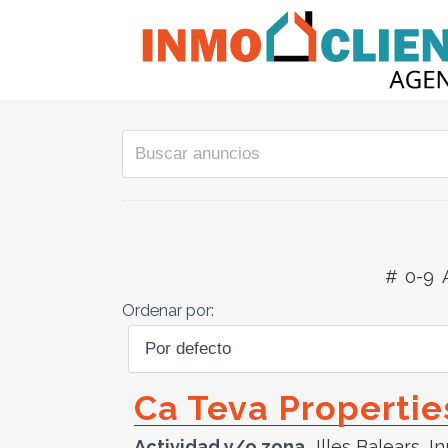
#
0-9
Ordenar por:
Ca Teva Propertie
Actividad y/o zona
Illes Balears
,
In