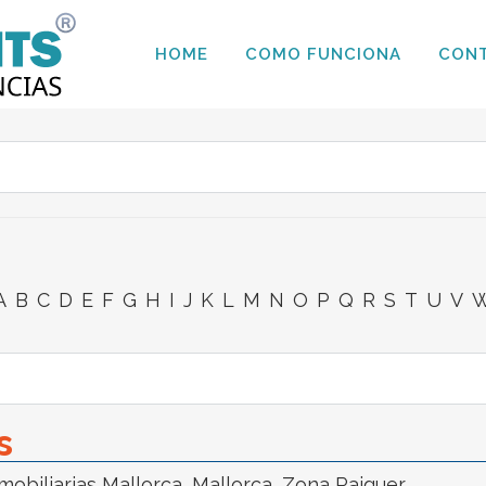
HOME
COMO FUNCIONA
CON
A
B
C
D
E
F
G
H
I
J
K
L
M
N
O
P
Q
R
S
T
U
V
s
mobiliarias Mallorca
,
Mallorca
,
Zona Raiguer