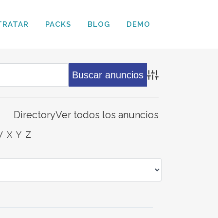
TRATAR
PACKS
BLOG
DEMO
Búsqueda avanz
Directory
Ver todos los anuncios
W
X
Y
Z