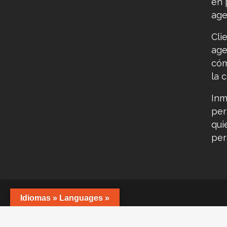
en 
age
Cli
age
cóm
la 
Inm
per
qui
per
Idiomas » Languages »