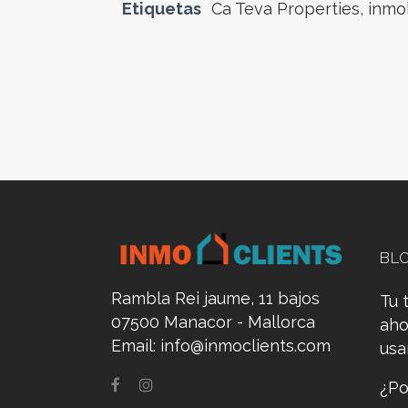
Etiquetas
Ca Teva Properties
,
inmob
BL
Rambla Rei jaume, 11 bajos
Tu 
07500 Manacor - Mallorca
aho
Email:
info@inmoclients.com
us
¿Po