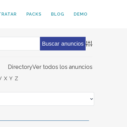
TRATAR
PACKS
BLOG
DEMO
Búsqueda avanz
Directory
Ver todos los anuncios
W
X
Y
Z