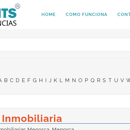
HOME
COMO FUNCIONA
CON
A
B
C
D
E
F
G
H
I
J
K
L
M
N
O
P
Q
R
S
T
U
V
Inmobiliaria
mobiliarias Menorca
,
Menorca