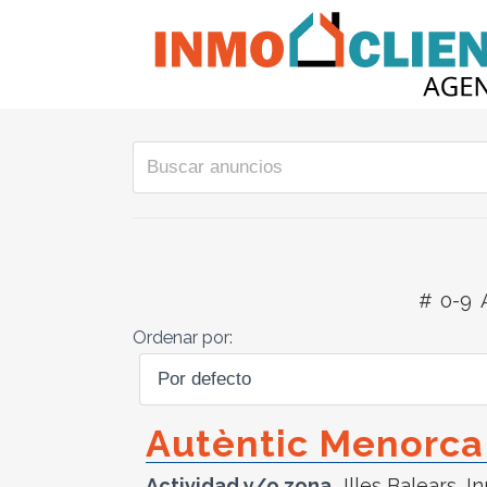
#
0-9
Ordenar por:
Autèntic Menorca 
Actividad y/o zona
Illes Balears
,
In