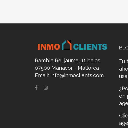
BL
Rambla Rei jaume, 11 bajos
Tu 
07500 Manacor - Mallorca
aho
Email:
info@inmoclients.com
us
¿Po
en 
age
Cli
age