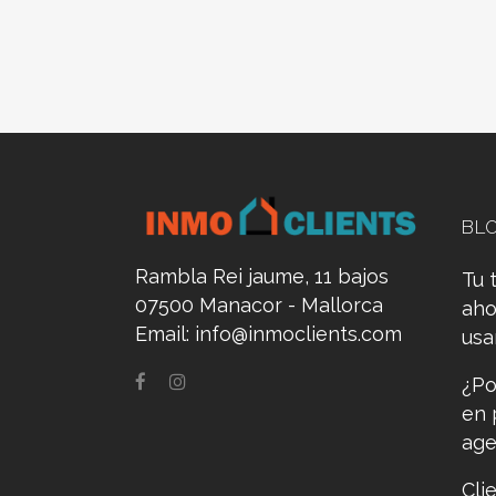
BL
Rambla Rei jaume, 11 bajos
Tu 
07500 Manacor - Mallorca
aho
Email:
info@inmoclients.com
us
¿Po
en 
age
Cli