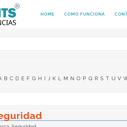
HOME
COMO FUNCIONA
CON
A
B
C
D
E
F
G
H
I
J
K
L
M
N
O
P
Q
R
S
T
U
V
eguridad
orca
,
Seguridad