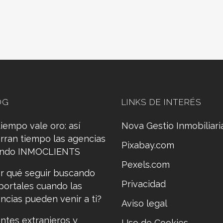
OG
LINKS DE INTERÉS
tiempo vale oro: así
Nova Gestio Inmobiliari
rran tiempo las agencias
Pixabay.com
ando INMOCLIENTS
Pexels.com
r qué seguir buscando
Privacidad
portales cuando las
ncias pueden venir a ti?
Aviso legal
entes extranjeros y
Uso de Cookies