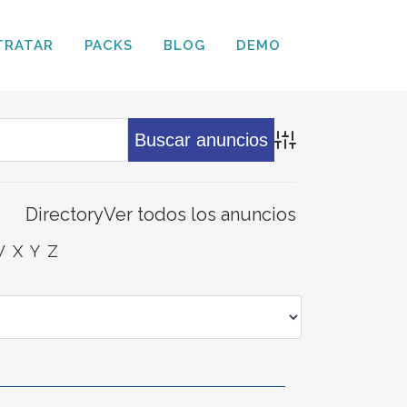
TRATAR
PACKS
BLOG
DEMO
Búsqueda avanz
Directory
Ver todos los anuncios
W
X
Y
Z