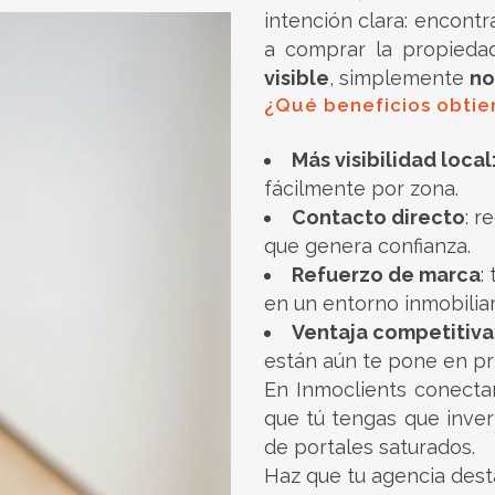
intención clara: encont
a comprar la propieda
visible
, simplemente
no
¿Qué beneficios obtien
Más visibilidad local
fácilmente por zona.
Contacto directo
: r
que genera confianza.
Refuerzo de marca
:
en un entorno inmobiliar
Ventaja competitiva
están aún te pone en pr
En Inmoclients conectam
que tú tengas que inver
de portales saturados.
Haz que tu agencia des