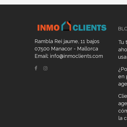
BL
Rambla Rei jaume, 11 bajos
Tu 
07500 Manacor - Mallorca
aho
Email:
info@inmoclients.com
us
¿Po
en 
age
Cli
age
cóm
la 