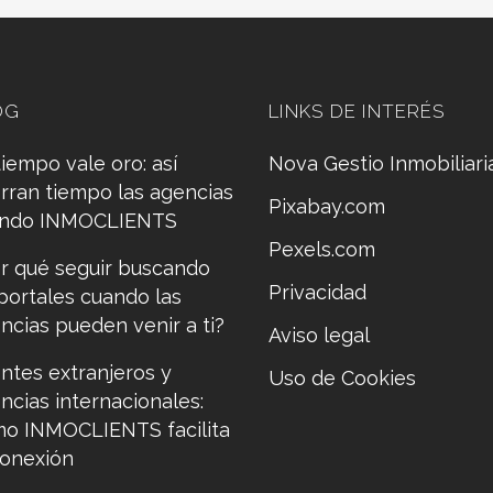
OG
LINKS DE INTERÉS
tiempo vale oro: así
Nova Gestio Inmobiliari
rran tiempo las agencias
Pixabay.com
ando INMOCLIENTS
Pexels.com
r qué seguir buscando
Privacidad
portales cuando las
ncias pueden venir a ti?
Aviso legal
entes extranjeros y
Uso de Cookies
ncias internacionales:
o INMOCLIENTS facilita
conexión