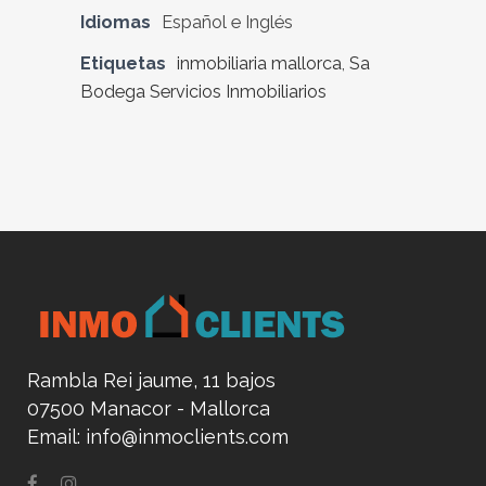
Idiomas
Español e Inglés
Etiquetas
inmobiliaria mallorca
,
Sa
Bodega Servicios Inmobiliarios
Rambla Rei jaume, 11 bajos
07500 Manacor - Mallorca
Email:
info@inmoclients.com