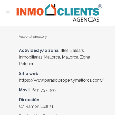
Volver al directory
Actividad y/o zona
Illes Balears
,
Inmobiliarias Mallorca
,
Mallorca
,
Zona
Raiguer
Sitio web
https://www.parasolpropertymallorca.com/
Móvil
619 757 329
Dirección
C/ Ramon Llull 31