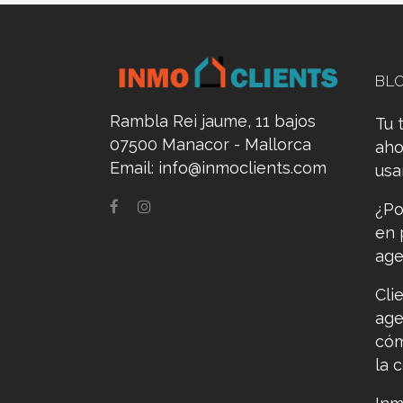
BL
Rambla Rei jaume, 11 bajos
Tu 
07500 Manacor - Mallorca
aho
Email:
info@inmoclients.com
us
¿Po
en 
age
Cli
age
cóm
la 