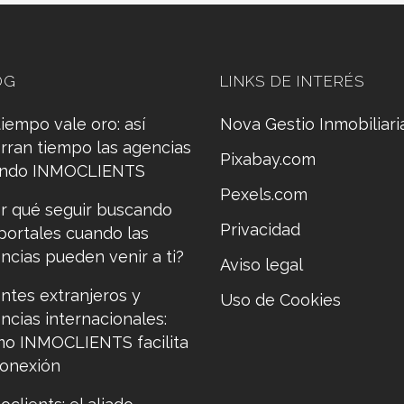
OG
LINKS DE INTERÉS
tiempo vale oro: así
Nova Gestio Inmobiliari
rran tiempo las agencias
Pixabay.com
ando INMOCLIENTS
Pexels.com
r qué seguir buscando
Privacidad
portales cuando las
ncias pueden venir a ti?
Aviso legal
entes extranjeros y
Uso de Cookies
ncias internacionales:
o INMOCLIENTS facilita
conexión