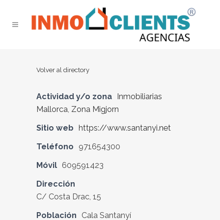
Volver al directory
Actividad y/o zona
Inmobiliarias
Mallorca
,
Zona Migjorn
Sitio web
https://www.santanyi.net
Teléfono
971654300
Móvil
609591423
Dirección
C/ Costa Drac, 15
Población
Cala Santanyí