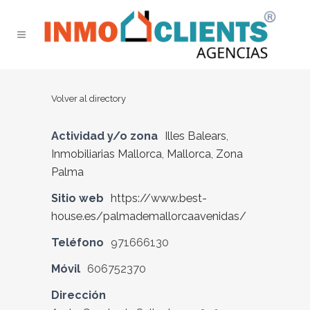
Volver al directory
Actividad y/o zona
Illes Balears
,
Inmobiliarias Mallorca
,
Mallorca
,
Zona
Palma
Sitio web
https://www.best-
house.es/palmademallorcaavenidas/
Teléfono
971666130
Móvil
606752370
Dirección